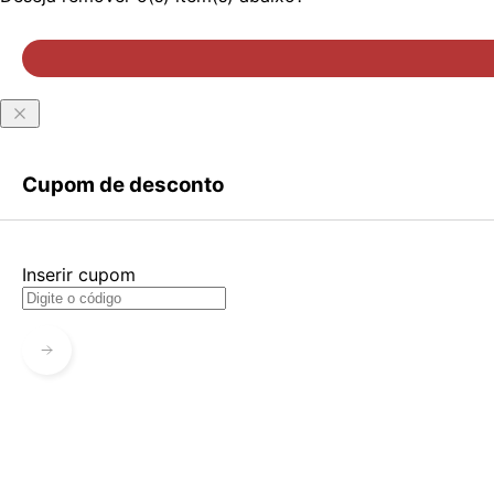
Criar Conta
Esqueci minha senha
Acessar com senha temporária
Cupom de desconto
Inserir cupom