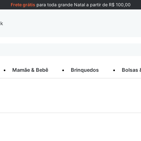
Frete grátis
para toda grande Natal a partir de R$ 100,00
ck
Mamãe & Bebê
Brinquedos
Bolsas 