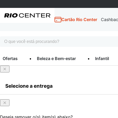
Cartão Rio Center
Cashba
Ofertas
Beleza e Bem-estar
Infantil
Selecione a entrega
Deseja remover o(s) item(s) abaixo?
Entrar