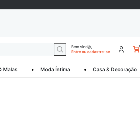
Bem vind@,
Entre ou cadastre-se
& Malas
Moda Íntima
Casa & Decoração