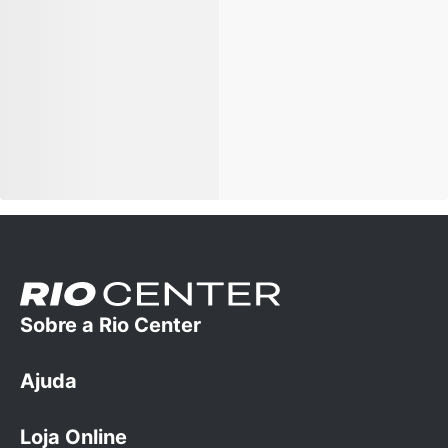
Sobre a Rio Center
Ajuda
A empresa
Trabalhe conosco
Loja Online
Dúvidas Frequentes
Cartão Rio Center