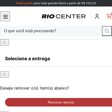
Frete grátis
para toda grande Natal a partir de R$ 100,00
Selecione a entrega
Faça login
ou cadastre-se
Onde
Faça login
ou cadastre-se
você
está?
Deseja remover o(s) item(s) abaixo?
Remover item(s)