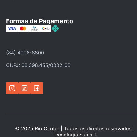
Fale Conosco
Faça seu cadastro
Formas de Pagamento
Categorias
Ofertas
Política de troca
(84) 4008-8800
Política de privacidade
CNPJ: 08.398.455/0002-08
© 2025 Rio Center | Todos os direitos reservados |
Tecnologia
Super 1