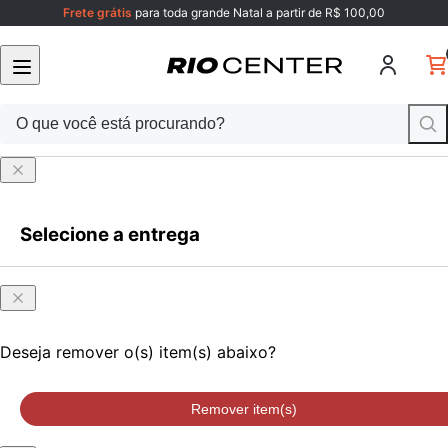
Frete grátis
para toda grande Natal a partir de R$ 100,00
Selecione a entrega
Faça login
ou cadastre-se
Onde
Faça login
ou cadastre-se
você
está?
Deseja remover o(s) item(s) abaixo?
Remover item(s)