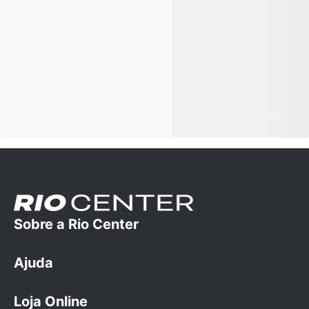
Sobre a Rio Center
Ajuda
A empresa
Trabalhe conosco
Loja Online
Dúvidas Frequentes
Cartão Rio Center