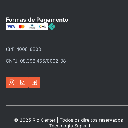
Fale Conosco
Faça seu cadastro
Formas de Pagamento
Categorias
Ofertas
Política de troca
(84) 4008-8800
Política de privacidade
CNPJ: 08.398.455/0002-08
© 2025 Rio Center | Todos os direitos reservados |
Tecnologia
Super 1