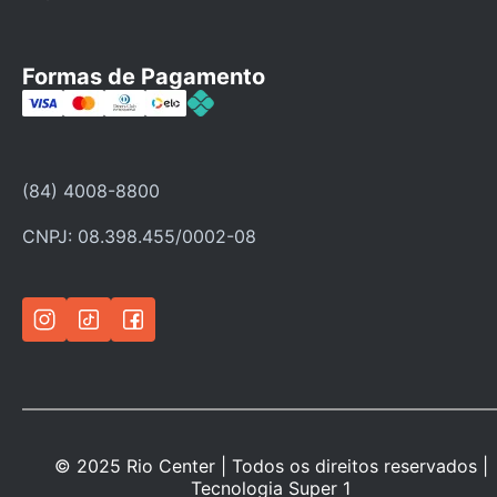
Fale Conosco
Faça seu cadastro
Formas de Pagamento
Categorias
Ofertas
Política de troca
(84) 4008-8800
Política de privacidade
CNPJ: 08.398.455/0002-08
© 2025 Rio Center | Todos os direitos reservados |
Tecnologia
Super 1