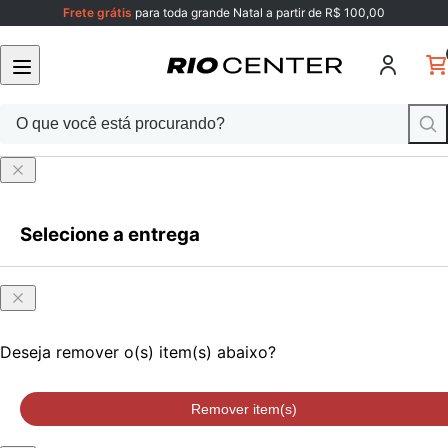
Frete grátis
para toda grande Natal a partir de R$ 100,00
Selecione a entrega
Faça login
ou cadastre-se
Onde
Faça login
ou cadastre-se
você
está?
Deseja remover o(s) item(s) abaixo?
Remover item(s)