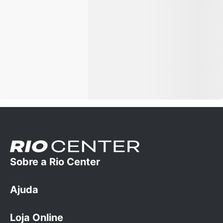
Sobre a Rio Center
Ajuda
A empresa
Trabalhe conosco
Loja Online
Dúvidas Frequentes
Cartão Rio Center