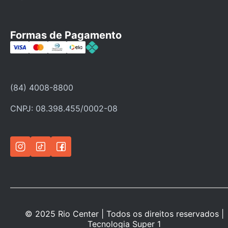
Fale Conosco
Faça seu cadastro
Formas de Pagamento
Categorias
Ofertas
Política de troca
(84) 4008-8800
Política de privacidade
CNPJ: 08.398.455/0002-08
© 2025 Rio Center | Todos os direitos reservados |
Tecnologia
Super 1