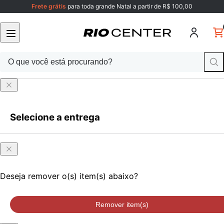
Frete grátis
para toda grande Natal a partir de R$ 100,00
Selecione a entrega
Faça login
ou cadastre-se
Onde
Faça login
ou cadastre-se
você
está?
Deseja remover o(s) item(s) abaixo?
Remover item(s)