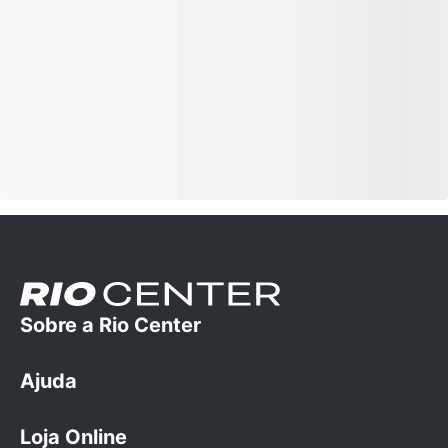
Sobre a Rio Center
Ajuda
A empresa
Trabalhe conosco
Loja Online
Dúvidas Frequentes
Cartão Rio Center