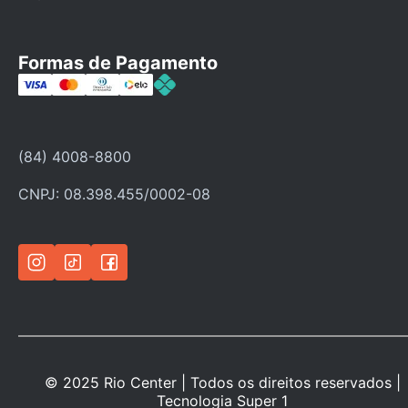
Fale Conosco
Faça seu cadastro
Formas de Pagamento
Categorias
Ofertas
Política de troca
(84) 4008-8800
Política de privacidade
CNPJ: 08.398.455/0002-08
© 2025 Rio Center | Todos os direitos reservados |
Tecnologia
Super 1