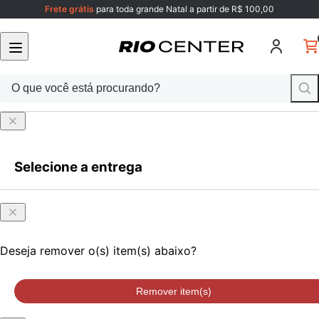
Frete grátis
para toda grande Natal a partir de R$ 100,00
Selecione a entrega
Faça login
ou cadastre-se
Onde
Faça login
ou cadastre-se
você
está?
Deseja remover o(s) item(s) abaixo?
Remover item(s)