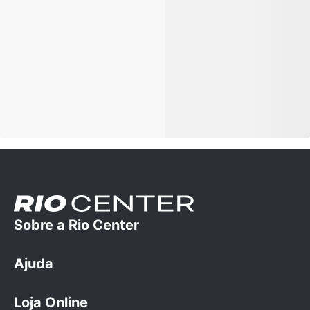
Sobre a Rio Center
Ajuda
A empresa
Trabalhe conosco
Loja Online
Dúvidas Frequentes
Cartão Rio Center