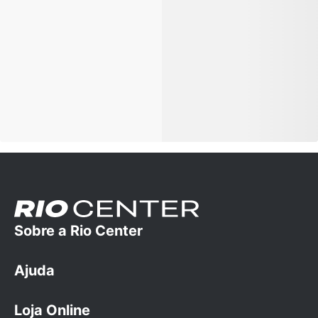
Sobre a Rio Center
Ajuda
A empresa
Trabalhe conosco
Loja Online
Dúvidas Frequentes
Cartão Rio Center