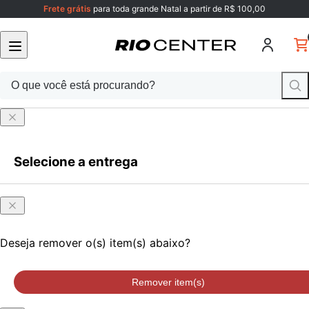
Frete grátis
para toda grande Natal a partir de R$ 100,00
Selecione a entrega
Faça login
ou cadastre-se
Onde
Faça login
ou cadastre-se
você
está?
Deseja remover o(s) item(s) abaixo?
Remover item(s)