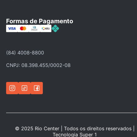
Fale Conosco
Faça seu cadastro
Formas de Pagamento
Categorias
Ofertas
Política de troca
(84) 4008-8800
Política de privacidade
CNPJ: 08.398.455/0002-08
© 2025 Rio Center | Todos os direitos reservados |
Tecnologia
Super 1