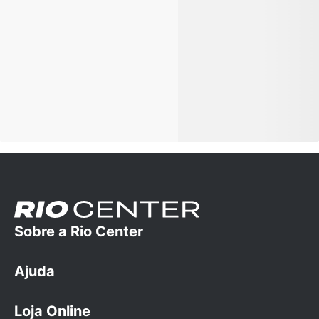
Sobre a Rio Center
Ajuda
A empresa
Trabalhe conosco
Loja Online
Dúvidas Frequentes
Cartão Rio Center