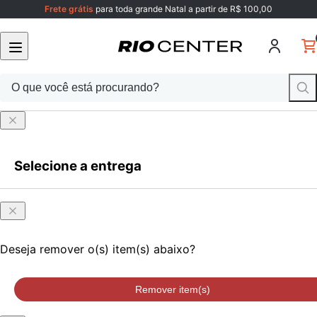
Frete grátis
para toda grande Natal a partir de R$ 100,00
Selecione a entrega
Faça login
ou cadastre-se
Onde
Faça login
ou cadastre-se
você
está?
Deseja remover o(s) item(s) abaixo?
Remover item(s)