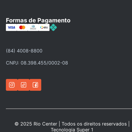
Fale Conosco
Faça seu cadastro
Formas de Pagamento
Categorias
Ofertas
Política de troca
(84) 4008-8800
Política de privacidade
CNPJ: 08.398.455/0002-08
© 2025 Rio Center | Todos os direitos reservados |
Tecnologia
Super 1