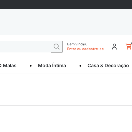
Bem vind@,
Entre ou cadastre-se
& Malas
Moda Íntima
Casa & Decoração