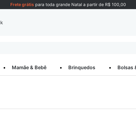
Frete grátis
para toda grande Natal a partir de R$ 100,00
ck
Mamãe & Bebê
Brinquedos
Bolsas 