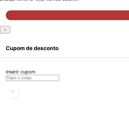
Criar Conta
Esqueci minha senha
Acessar com senha temporária
Cupom de desconto
Inserir cupom