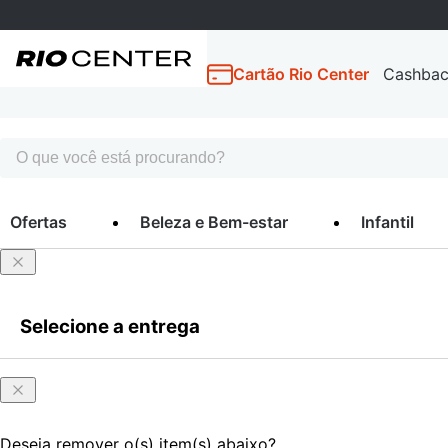
Cartão Rio Center
Cashba
Ofertas
Beleza e Bem-estar
Infantil
Selecione a entrega
Deseja remover o(s) item(s) abaixo?
Entrar