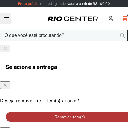
Frete grátis
para toda grande Natal a partir de R$ 100,00
Selecione a entrega
Faça login
ou cadastre-se
Onde
Faça login
ou cadastre-se
você
está?
Deseja remover o(s) item(s) abaixo?
Remover item(s)