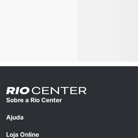
Sobre a Rio Center
Ajuda
A empresa
Trabalhe conosco
Loja Online
Dúvidas Frequentes
Cartão Rio Center