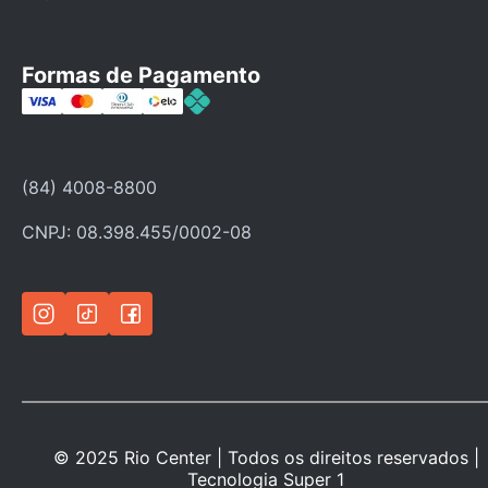
Fale Conosco
Faça seu cadastro
Formas de Pagamento
Categorias
Ofertas
Política de troca
(84) 4008-8800
Política de privacidade
CNPJ: 08.398.455/0002-08
© 2025 Rio Center | Todos os direitos reservados |
Tecnologia
Super 1