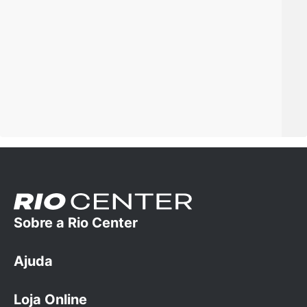
Sobre a Rio Center
Ajuda
A empresa
Trabalhe conosco
Loja Online
Dúvidas Frequentes
Cartão Rio Center