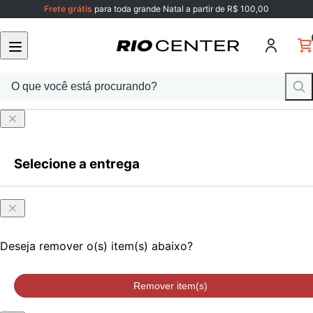
Frete grátis
para toda grande Natal a partir de R$ 100,00
Selecione a entrega
Faça login
ou cadastre-se
Onde
Faça login
ou cadastre-se
você
está?
Deseja remover o(s) item(s) abaixo?
Remover item(s)