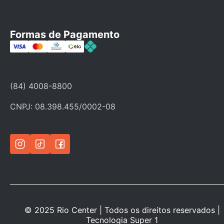
Fale Conosco
Faça seu cadastro
Formas de Pagamento
Categorias
Ofertas
Política de troca
(84) 4008-8800
Política de privacidade
CNPJ: 08.398.455/0002-08
© 2025 Rio Center | Todos os direitos reservados |
Tecnologia
Super 1